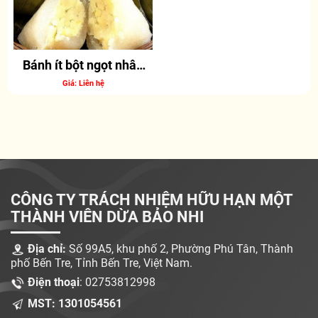
Bánh ít bột ngọt nhân
đậu
Giá: Liên hệ
CÔNG TY TRÁCH NHIỆM HỮU HẠN MỘT
THÀNH VIÊN DỪA BẢO NHI
Địa chỉ:
Số 99A5, khu phố 2, Phường Phú Tân, Thành
phố Bến Tre, Tỉnh Bến Tre, Việt Nam.
Điện thoại
: 02753812998
MST: 1301054561