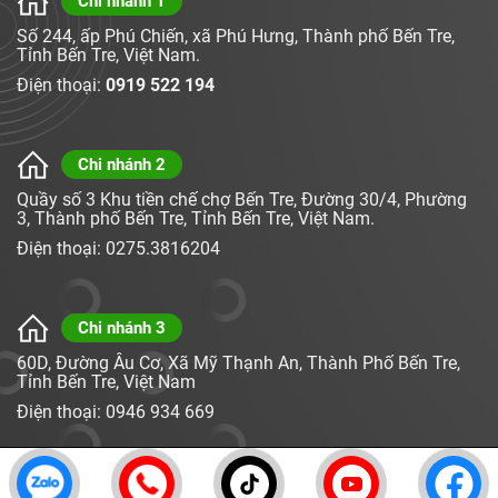
Chi nhánh 1
Số 244, ấp Phú Chiến, xã Phú Hưng, Thành phố Bến Tre,
Tỉnh Bến Tre, Việt Nam.
Điện thoại:
0919 522 194
Chi nhánh 2
Quầy số 3 Khu tiền chế chợ Bến Tre, Đường 30/4, Phường
3, Thành phố Bến Tre, Tỉnh Bến Tre, Việt Nam.
Điện thoại: 0275.3816204
Chi nhánh 3
60D, Đường Âu Cơ, Xã Mỹ Thạnh An, Thành Phố Bến Tre,
Tỉnh Bến Tre, Việt Nam
Điện thoại: 0946 934 669
Bản quyền © DỪA BẢO NHI. Thiết kế bởi
NAM BO VN
. Trực tuyến: 6 |
Hôm nay: 89 | Tổng truy cập: 72,196