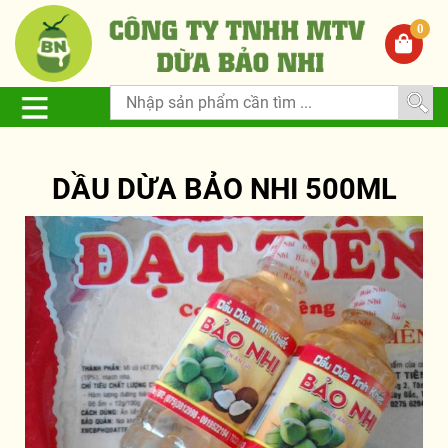
0
DẦU DỪA BẢO NHI 500ML