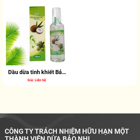
Dầu dừa tinh khiết Bảo
Nhi (100ml)
Giá: Liên hệ
CÔNG TY TRÁCH NHIỆM HỮU HẠN MỘT
THÀNH VIÊN DỪA BẢO NHI