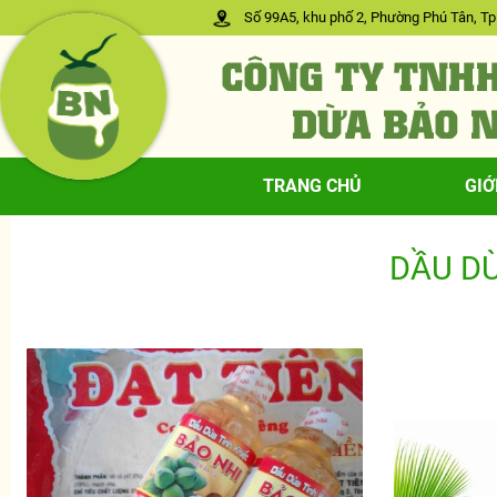
Số 99A5, khu phố 2, Phường Phú Tân, Tp.
TRANG CHỦ
GIỚ
DẦU DỪ