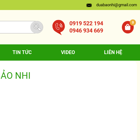
duabaonhi@gmail.com
0919 522 194
0
0946 934 669
TIN TỨC
VIDEO
LIÊN HỆ
BẢO NHI