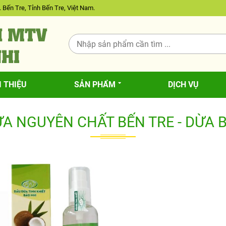
 Bến Tre, Tỉnh Bến Tre, Việt Nam.
I THIỆU
SẢN PHẨM
DỊCH VỤ
A NGUYÊN CHẤT BẾN TRE - DỪA 