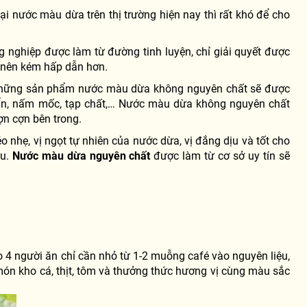
i nước màu dừa trên thị trường hiện nay thì rất khó để cho
nghiệp được làm từ đường tinh luyện, chỉ giải quyết được
ở nên kém hấp dẫn hơn.
ng những sản phẩm nước màu dừa không nguyên chất sẽ được
huẩn, nấm mốc, tạp chất,… Nước màu dừa không nguyên chất
ợn cợn bên trong.
nhẹ, vị ngọt tự nhiên của nước dừa, vị đắng dịu và tốt cho
ệu.
Nước màu dừa nguyên chất
được làm từ cơ sở uy tín sẽ
4 người ăn chỉ cần nhỏ từ 1-2 muỗng café vào nguyên liệu,
 món kho cá, thịt, tôm và thưởng thức hương vị cùng màu sắc