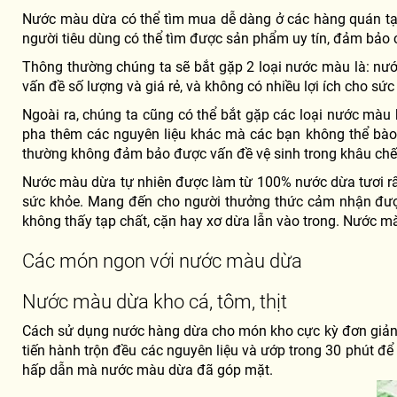
Nước màu dừa có thể tìm mua dễ dàng ở các hàng quán tạp h
người tiêu dùng có thể tìm được sản phẩm uy tín, đảm bảo 
Thông thường chúng ta sẽ bắt gặp 2 loại nước màu là: nư
vấn đề số lượng và giá rẻ, và không có nhiều lợi ích cho s
Ngoài ra, chúng ta cũng có thể bắt gặp các loại nước mà
pha thêm các nguyên liệu khác mà các bạn không thể bào 
thường không đảm bảo được vấn đề vệ sinh trong khâu chế b
Nước màu dừa tự nhiên được làm từ 100% nước dừa tươi rất 
sức khỏe. Mang đến cho người thưởng thức cảm nhận đượ
không thấy tạp chất, cặn hay xơ dừa lẫn vào trong. Nước m
Các món ngon với nước màu dừa
Nước màu dừa kho cá, tôm, thịt
Cách sử dụng nước hàng dừa cho món kho cực kỳ đơn giản n
tiến hành trộn đều các nguyên liệu và ướp trong 30 phút để
hấp dẫn mà nước màu dừa đã góp mặt.