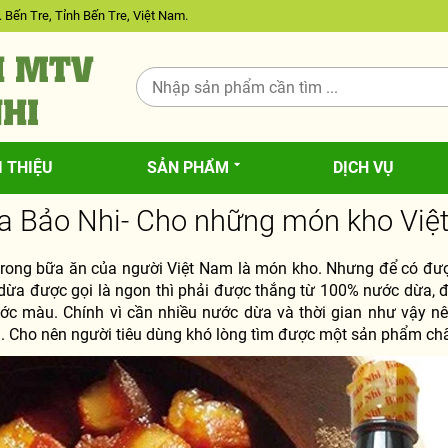
 Bến Tre, Tỉnh Bến Tre, Việt Nam.
I THIỆU
SẢN PHẨM
DỊCH VỤ
 Bảo Nhi- Cho những món kho Việ
rong bữa ăn của người Việt Nam là món kho. Nhưng để có đư
dừa được gọi là ngon thì phải được thắng từ 100% nước dừa, đ
ớc màu. Chính vì cần nhiều nước dừa và thời gian như vậy n
 Cho nên người tiêu dùng khó lòng tìm được một sản phẩm chấ