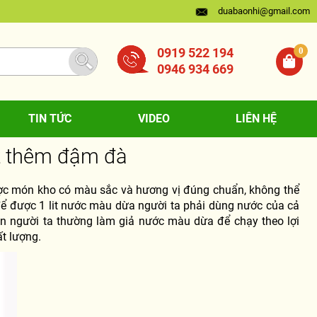
duabaonhi@gmail.com
0919 522 194
0
0946 934 669
TIN TỨC
VIDEO
LIÊN HỆ
t thêm đậm đà
ợc món kho có màu sắc và hương vị đúng chuẩn, không thể
ể được 1 lit nước màu dừa người ta phải dùng nước của cả
ên người ta thường làm giả nước màu dừa để chạy theo lợi
t lượng.