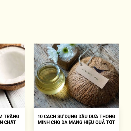
M TRẮNG
10 CÁCH SỬ DỤNG DẦU DỪA THÔNG
ÊN CHẤT
MINH CHO DA MANG HIỆU QUẢ TỐT