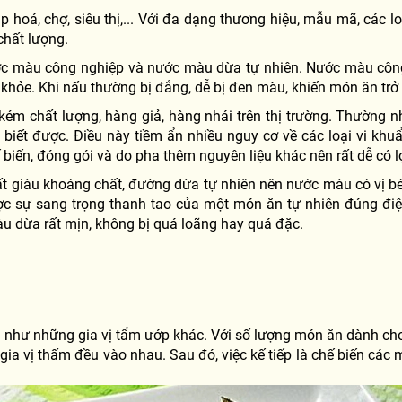
oá, chợ, siêu thị,... Với đa dạng thương hiệu, mẫu mã, các loạ
chất lượng.
ớc màu công nghiệp và nước màu dừa tự nhiên. Nước màu công 
ức khỏe. Khi nấu thường bị đắng, dễ bị đen màu, khiến món ăn tr
u kém chất lượng, hàng giả, hàng nhái trên thị trường. Thườ
biết được. Điều này tiềm ẩn nhiều nguy cơ về các loại vi k
iến, đóng gói và do pha thêm nguyên liệu khác nên rất dễ có l
giàu khoáng chất, đường dừa tự nhiên nên nước màu có vị béo 
c sự sang trọng thanh tao của một món ăn tự nhiên đúng đi
àu dừa rất mịn, không bị quá loãng hay quá đặc.
hư những gia vị tẩm ướp khác. Với số lượng món ăn dành cho 
 gia vị thấm đều vào nhau. Sau đó, việc kế tiếp là chế biến các