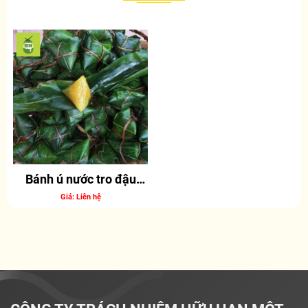
Bánh ú nước tro đậu
xanh;
Giá: Liên hệ